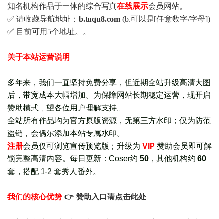
知名机构作品于一体的综合写真
在线展示
会员网站。
✅ 请收藏导航地址：
b.tuqu8.com
(b,可以是[任意数字/字母])
✅ 目前可用5个地址。。
关于本站运营说明
多年来，我们一直坚持免费分享，但近期全站升级高清大图
后，带宽成本大幅增加。为保障网站长期稳定运营，现开启
赞助模式，望各位用户理解支持。
全站所有作品均为官方原版资源，无第三方水印；仅为防范
盗链，会偶尔添加本站专属水印。
注册
会员仅可浏览宣传
预览版
；
升级为
VIP
赞助会员即可解
锁完整高清内容。每日更新：
Coser约
50
，其他机构约
60
套，
搭配 1-2 套秀人番外
。
我们的核心优势
👉 赞助入口请点击此处