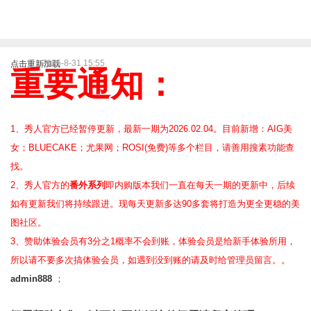
2025-8-31 15:55
点击重新加载
重要通知：
1、秀人官方已经暂停更新，最新一期为2026.02.04。目前新增：AIG美
女；BLUECAKE；尤果网；ROSI(免费)等
多个栏目，请善用搜素功能查
找。
2、
秀人官方的
番外系列
即内购版本我们一直在每天一期的更新中，后续
如有更新我们将持续跟进。现每天更新多达90多套将打造为更全更稳的美
图社区。
3、赞助体验会员
有3分之1概率不会到账，体验会员是给新手体验所用，
所以请不要多次搞体验会员，如遇到没到账的请及时给管理员留言。。
admin888
；