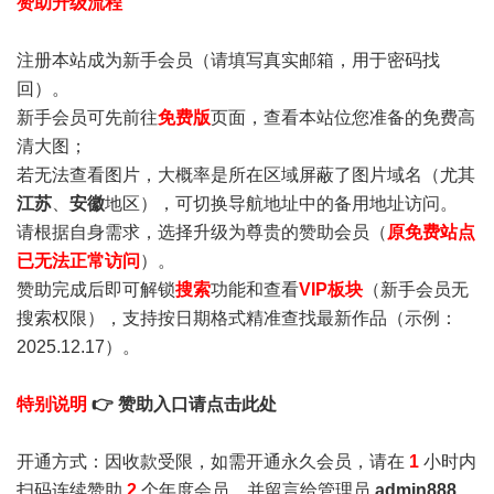
赞助升级流程
注册本站成为新手会员
（请填写真实邮箱，用于密码找
回）。
新手会员可先前往
免费版
页面，查看本站位您准备的免费高
清大图；
若无法查看图片，大概率是所在区域屏蔽了图片域名（尤其
江苏
、
安徽
地区），可切换导航地址中的备用地址访问。
请根据自身需求，选择升级为尊贵的赞助会员（
原免费站点
已无法正常访问
）。
赞助完成后即可解锁
搜索
功能和查看
VIP板块
（新手会员无
搜索权限），支持按日期格式精准查找最新作品（示例：
2025.12.17）。
特别说明
👉 赞助入口请点击此处
开通方式：因收款受限，如需开通永久会员，请在
1
小时内
扫码连续赞助
2
个年度会员，并留言给管理员
admin888
，