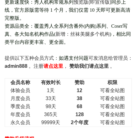
更新速度快：秀人机构常规系列
预览版(即宣传版)
同步上
线，官方原版需等待 1 个月，我们仅需 10 天即可更新高清
完整版。
资源品类全：覆盖秀人全系列含番外(
内购
)系列、Coser写
真、各大知名机构作品(
新增：丝袜美腿多个机构
)，相比同
类平台内容更丰富、更全面。
提供以下五种会员
方式：
如遇支付问题
可发消息给管理员：
admin888
。注册
请点这里
，
赞助我们请点这里
。
会员名称
有效时长
赞助
权限
体验会员
1天
12
可看全站图
月度会员
33天
38
可看全站图
季度会员
98天
68
可看全站图
年度会员
365天
128
可看全站图
永久会员
99999天
2个年度
可看全站图