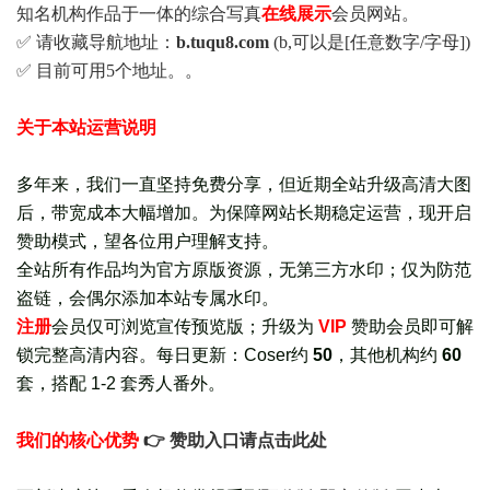
知名机构作品于一体的综合写真
在线展示
会员网站。
✅ 请收藏导航地址：
b.tuqu8.com
(b,可以是[任意数字/字母])
✅ 目前可用5个地址。。
关于本站运营说明
多年来，我们一直坚持免费分享，但近期全站升级高清大图
后，带宽成本大幅增加。为保障网站长期稳定运营，现开启
赞助模式，望各位用户理解支持。
全站所有作品均为官方原版资源，无第三方水印；仅为防范
盗链，会偶尔添加本站专属水印。
注册
会员仅可浏览宣传
预览版
；
升级为
VIP
赞助会员即可解
锁完整高清内容。每日更新：
Coser约
50
，其他机构约
60
套，
搭配 1-2 套秀人番外
。
我们的核心优势
👉 赞助入口请点击此处