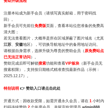
赞助升级流程
注册本站成为新手会员
（请填写真实邮箱，用于密码找
回）。
新手会员可先前往
免费版
页面，查看本站位您准备的免费高
清大图；
若无法查看图片，大概率是所在区域屏蔽了图片域名（尤其
江苏
、
安徽
地区），可切换导航地址中的备用地址访问。
请根据自身需求，选择升级为尊贵的赞助会员（
原免费站点
已无法正常访问
）。
赞助完成后即可解锁
搜索
功能和查看
VIP板块
（新手会员无
搜索权限），支持按日期格式精准查找最新作品（示例：
2025.12.17）。
特别说明
👉 赞助入口请点击此处
开通方式：因收款受限，如需开通永久会员，请在
1
小时内
扫码连续赞助
2
个年度会员，并留言给管理员
admin888
，