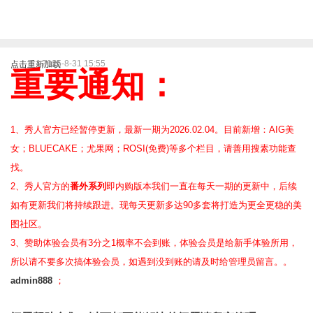
2025-8-31 15:55
点击重新加载
重要通知：
1、秀人官方已经暂停更新，最新一期为2026.02.04。目前新增：AIG美
女；BLUECAKE；尤果网；ROSI(免费)等
多个栏目，请善用搜素功能查
找。
2、
秀人官方的
番外系列
即内购版本我们一直在每天一期的更新中，后续
如有更新我们将持续跟进。现每天更新多达90多套将打造为更全更稳的美
图社区。
3、赞助体验会员
有3分之1概率不会到账，体验会员是给新手体验所用，
所以请不要多次搞体验会员，如遇到没到账的请及时给管理员留言。。
admin888
；