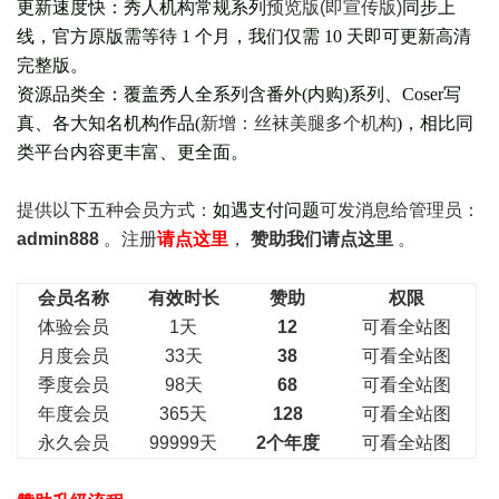
更新速度快：秀人机构常规系列
预览版(即宣传版)
同步上
线，官方原版需等待 1 个月，我们仅需 10 天即可更新高清
完整版。
资源品类全：覆盖秀人全系列含番外(
内购
)系列、Coser写
真、各大知名机构作品(
新增：丝袜美腿多个机构
)，相比同
类平台内容更丰富、更全面。
提供以下五种会员
方式：
如遇支付问题
可发消息给管理员：
admin888
。注册
请点这里
，
赞助我们请点这里
。
会员名称
有效时长
赞助
权限
体验会员
1天
12
可看全站图
月度会员
33天
38
可看全站图
季度会员
98天
68
可看全站图
年度会员
365天
128
可看全站图
永久会员
99999天
2个年度
可看全站图