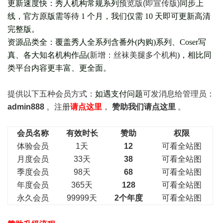
更新速度快：秀人机构常规系列
预览版(即宣传版)
同步上
线，官方原版需等待 1 个月，我们仅需 10 天即可更新高清
完整版。
资源品类全：覆盖秀人全系列含番外(
内购
)系列、Coser写
真、各大知名机构作品(
新增：丝袜美腿多个机构
)，相比同
类平台内容更丰富、更全面。
提供以下五种会员
方式：
如遇支付问题
可发消息给管理员：
admin888
。注册
请点这里
，
赞助我们请点这里
。
会员名称
有效时长
赞助
权限
体验会员
1天
12
可看全站图
月度会员
33天
38
可看全站图
季度会员
98天
68
可看全站图
年度会员
365天
128
可看全站图
永久会员
99999天
2个年度
可看全站图