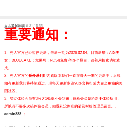
2025-8-31 15:55
点击重新加载
重要通知：
1、秀人官方已经暂停更新，最新一期为2026.02.04。目前新增：AIG美
女；BLUECAKE；尤果网；ROSI(免费)等
多个栏目，请善用搜素功能查
找。
2、
秀人官方的
番外系列
即内购版本我们一直在每天一期的更新中，后续
如有更新我们将持续跟进。现每天更新多达90多套将打造为更全更稳的美
图社区。
3、赞助体验会员
有3分之1概率不会到账，体验会员是给新手体验所用，
所以请不要多次搞体验会员，如遇到没到账的请及时给管理员留言。。
admin888
；