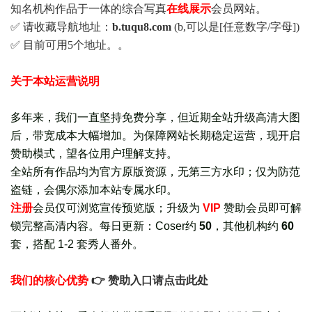
知名机构作品于一体的综合写真
在线展示
会员网站。
✅ 请收藏导航地址：
b.tuqu8.com
(b,可以是[任意数字/字母])
✅ 目前可用5个地址。。
关于本站运营说明
多年来，我们一直坚持免费分享，但近期全站升级高清大图
后，带宽成本大幅增加。为保障网站长期稳定运营，现开启
赞助模式，望各位用户理解支持。
全站所有作品均为官方原版资源，无第三方水印；仅为防范
盗链，会偶尔添加本站专属水印。
注册
会员仅可浏览宣传
预览版
；
升级为
VIP
赞助会员即可解
锁完整高清内容。每日更新：
Coser约
50
，其他机构约
60
套，
搭配 1-2 套秀人番外
。
我们的核心优势
👉 赞助入口请点击此处