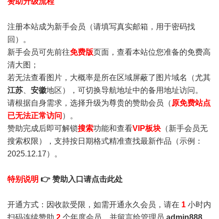
赞助升级流程
注册本站成为新手会员
（请填写真实邮箱，用于密码找
回）。
新手会员可先前往
免费版
页面，查看本站位您准备的免费高
清大图；
若无法查看图片，大概率是所在区域屏蔽了图片域名（尤其
江苏
、
安徽
地区），可切换导航地址中的备用地址访问。
请根据自身需求，选择升级为尊贵的赞助会员（
原免费站点
已无法正常访问
）。
赞助完成后即可解锁
搜索
功能和查看
VIP板块
（新手会员无
搜索权限），支持按日期格式精准查找最新作品（示例：
2025.12.17）。
特别说明
👉 赞助入口请点击此处
开通方式：因收款受限，如需开通永久会员，请在
1
小时内
扫码连续赞助
2
个年度会员，并留言给管理员
admin888
，