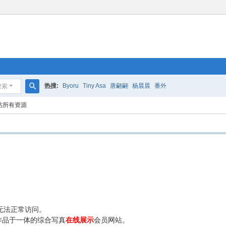
热搜:
Byoru
Tiny Asa
唐翩翩
杨晨晨
番外
搜索
搜
站所有资源
索
无法正常访问。
作品于一体的综合写真
在线展示
会员网站。