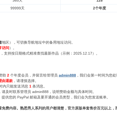
365天
128
99999天
2个年度
徽
地区），可切换导航地址中的备用地址访问。
常访问
）。
支持按日期格式精准查找最新作品（示例：2025.12.17）。
赞助
2
个年度会员，并留言给管理员
admin888
，我们会第一时间为您处
理由退款
，请谨慎选择。
小时内只能发送消息
1
条消息。
及时联系管理员 admin888，说明赞助金额与具体时间。
n888，提供您的 PayPal 邮箱及要开通的会员类型，我们会为您发送账单。
看免费内容。熟悉秀人系列的用户都清楚，官方原版单套售价百元以上，