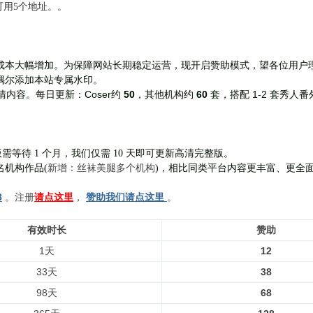
前可用5个地址。。
成本大幅增加。为保障网站长期稳定运营，现开启赞助模式，望各位用户
偶尔添加本站专属水印。
Coser约
50
，其他机构约
60
套，
搭配 1-2 套秀人番
清内容。每日更新：
需等待 1 个月，我们仅需 10 天即可更新高清完整版。
新增：丝袜美腿多个机构
名机构作品(
)，相比同类平台内容更丰富、更全
8
。注册
请点这里
，
赞助我们请点这里
。
有效时长
赞助
1天
12
33天
38
98天
68