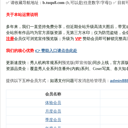
✅ 请收藏导航地址：
b.tuqu8.com
(b,可以是[任意数字/字母]) ✅ 目
关于本站运营说明
多年来，我们一直坚持免费分享，但近期全站升级高清大图后，带宽
全站所有作品均为官方原版资源，无第三方水印；仅为防范盗链，会
注册
VIP
会员仅可浏览宣传
预览版
；
升级为
赞助会员即可解锁完整高
👉 赞助入口请点击此处
我们的核心优势
预览版(即宣传版)
更新速度快：秀人机构常规系列
同步上线，官方原版
资源品类全：覆盖秀人全系列含番外(
内购
)系列、Coser写真、各大知
可发消息给管理员：
admin88
提供以下五种会员
方式：
如遇支付问题
会员名称
体验会员
月度会员
季度会员