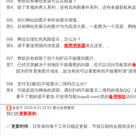
问4、赞助后有哪些资源可以在线看？
答4、除了常规的秀人系列，还有其内购番外系列，还有各摄影机构及C
问5、你们网站的图片有时候展示很慢。
答5、目前网站所展示的图片均为高清大图，一套图为一个页面，网络不
问6、网址出现红色风险提示，怎么办？
答6、请不要使用国内浏览器，
推荐浏览器
请点这里。。
问7、赞助后有权限了但个别栏目不能看到图片。
答7、已经完美解决个别地区不能看图的问题，也可以访问导航里的
因为经常更换图片域名，故当有的可以看图有的不能看时请“清理
问8、支付宝(微信)不能显示二维码怎么办?
答8、可能是因为网络的原因，遇到扫码不能显示二维码的请加QQ：
看不了图的请不要加,可使用导航(tuqu8.com)里的
备用地址
访问
发表于 2025-9-21 22:53
显示全部楼层
我们的
更新原则
：
更新时间
：日常保持每个工作日稳定更新，节假日期间会视情况补
✅