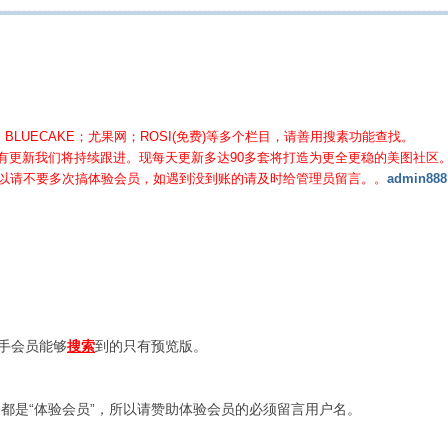
BLUECAKE；尤果网；ROSI(免费)等
多个栏目，请善用搜素功能查找。
有更新我们将持续跟进。现每天更新多达90多套将打造为更全更稳的美图社区
所以请不要多次搞体验会员，如遇到没到账的请及时给管理员留言。。
admin888
新手会员能够
搜索
到的只有预览版。
都是“体验会员”，所以请赞助体验会员的必须留言用户名。