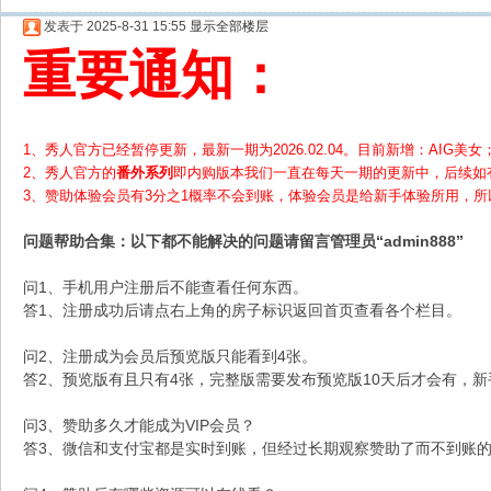
发表于 2025-8-31 15:55
显示全部楼层
重要通知：
1、秀人官方已经暂停更新，最新一期为2026.02.04。目前新增：AIG美女；
2、
秀人官方的
番外系列
即内购版本我们一直在每天一期的更新中，后续如
3、赞助体验会员
有3分之1概率不会到账，体验会员是给新手体验所用，
问题帮助
合集
：以下都不能解决的问题请留言管理员“admin888”
问1、手机用户注册后不能查看任何东西。
答1、注册成功后请点右上角的房子标识返回首页查看各个栏目。
问2、注册成为会员后预览版只能看到4张。
答2、预览版有且只有4张，完整版需要发布预览版10天后才会有，
问3、赞助多久才能成为VIP会员？
答3、微信和支付宝都是实时到账，但经过长期观察赞助了而不到账的