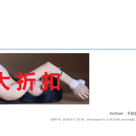
Archiver
|
手机
GMT+8, 2026-8-7 20:36
, Processed in 0.047446 second(s), 