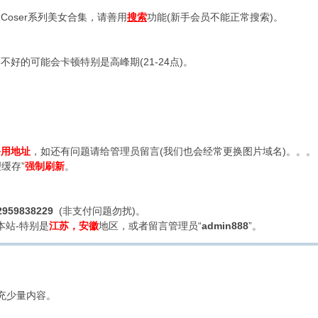
oser系列美女合集，请善用
搜索
功能(新手会员不能正常搜索)。
好的可能会卡顿特别是高峰期(21-24点)。
备用地址
，如还有问题请给管理员留言(我们也会经常更换图片域名)。。。
缓存”
强制刷新
。
2959838229
(非支付问题勿扰)。
本站-特别是
江苏，安徽
地区，或者留言管理员“
admin888
”。
充少量内容。