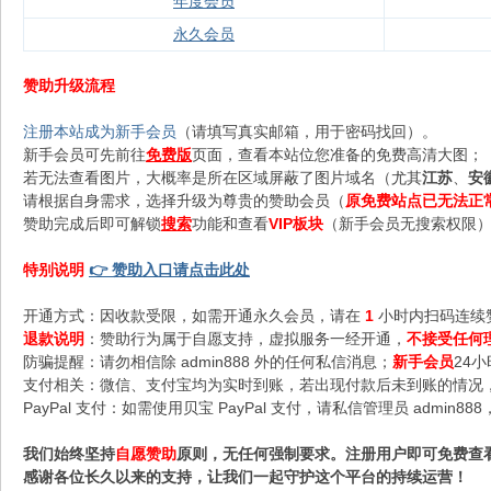
年度会员
永久会员
赞助升级流程
注册本站成为新手会员
（请填写真实邮箱，用于密码找回）。
新手会员可先前往
免费版
页面，查看本站位您准备的免费高清大图；
若无法查看图片，大概率是所在区域屏蔽了图片域名（尤其
江苏
、
安
请根据自身需求，选择升级为尊贵的赞助会员（
原免费站点已无法正
赞助完成后即可解锁
搜索
功能和查看
VIP板块
（新手会员无搜索权限），
特别说明
👉 赞助入口请点击此处
开通方式：因收款受限，如需开通永久会员，请在
1
小时内扫码连续
退款说明
：赞助行为属于自愿支持，虚拟服务一经开通，
不接受任何
防骗提醒：请勿相信除 admin888 外的任何私信消息；
新手会员
24
支付相关：微信、支付宝均为实时到账，若出现付款后未到账的情况，请
PayPal 支付：如需使用贝宝 PayPal 支付，请私信管理员 admi
我们始终坚持
自愿赞助
原则，无任何强制要求。注册用户即可免费查
感谢各位长久以来的支持，让我们一起守护这个平台的持续运营！