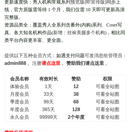
更新速度快：秀人机构常规系列
预览版(即宣传版)
同步上
线，官方原版需等待 1 个月，我们仅需 10 天即可更新高清
完整版。
资源品类全：覆盖秀人全系列含番外(
内购
)系列、Coser写
真、各大知名机构作品(
新增：丝袜美腿多个机构
)，相比同
类平台内容更丰富、更全面。
提供以下五种会员
方式：
如遇支付问题
可发消息给管理员：
admin888
。注册
请点这里
，
赞助我们请点这里
。
会员名称
有效时长
赞助
权限
体验会员
1天
12
可看全站图
月度会员
33天
38
可看全站图
季度会员
98天
68
可看全站图
年度会员
365天
128
可看全站图
永久会员
99999天
2个年度
可看全站图