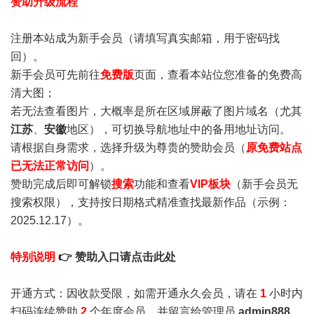
赞助升级流程
注册本站成为新手会员
（请填写真实邮箱，用于密码找
回）。
新手会员可先前往
免费版
页面，查看本站位您准备的免费高
清大图；
若无法查看图片，大概率是所在区域屏蔽了图片域名（尤其
江苏
、
安徽
地区），可切换导航地址中的备用地址访问。
请根据自身需求，选择升级为尊贵的赞助会员（
原免费站点
已无法正常访问
）。
赞助完成后即可解锁
搜索
功能和查看
VIP板块
（新手会员无
搜索权限），支持按日期格式精准查找最新作品（示例：
2025.12.17）。
特别说明
👉 赞助入口请点击此处
开通方式：因收款受限，如需开通永久会员，请在
1
小时内
扫码连续赞助
2
个年度会员，并留言给管理员
admin888
，