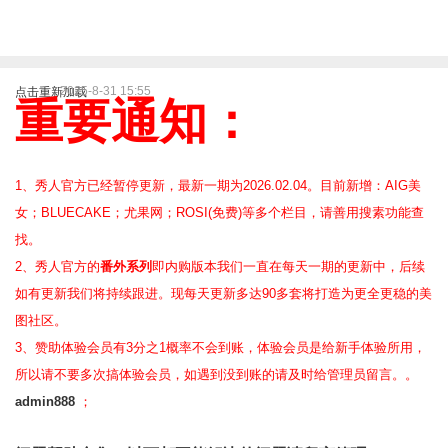
2025-8-31 15:55
点击重新加载
重要通知：
1、秀人官方已经暂停更新，最新一期为2026.02.04。目前新增：AIG美
女；BLUECAKE；尤果网；ROSI(免费)等
多个栏目，请善用搜素功能查
找。
2、
秀人官方的
番外系列
即内购版本我们一直在每天一期的更新中，后续
如有更新我们将持续跟进。现每天更新多达90多套将打造为更全更稳的美
图社区。
3、赞助体验会员
有3分之1概率不会到账，体验会员是给新手体验所用，
所以请不要多次搞体验会员，如遇到没到账的请及时给管理员留言。。
admin888
；