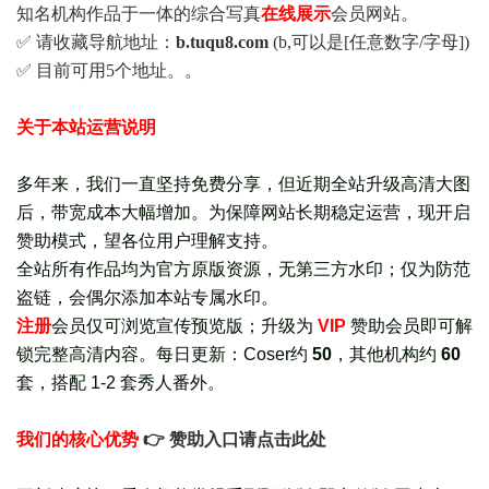
知名机构作品于一体的综合写真
在线展示
会员网站。
✅ 请收藏导航地址：
b.tuqu8.com
(b,可以是[任意数字/字母])
✅ 目前可用5个地址。。
关于本站运营说明
多年来，我们一直坚持免费分享，但近期全站升级高清大图
后，带宽成本大幅增加。为保障网站长期稳定运营，现开启
赞助模式，望各位用户理解支持。
全站所有作品均为官方原版资源，无第三方水印；仅为防范
盗链，会偶尔添加本站专属水印。
注册
会员仅可浏览宣传
预览版
；
升级为
VIP
赞助会员即可解
锁完整高清内容。每日更新：
Coser约
50
，其他机构约
60
套，
搭配 1-2 套秀人番外
。
我们的核心优势
👉 赞助入口请点击此处