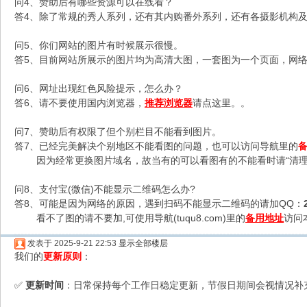
问4、赞助后有哪些资源可以在线看？
答4、除了常规的秀人系列，还有其内购番外系列，还有各摄影机构及C
问5、你们网站的图片有时候展示很慢。
答5、目前网站所展示的图片均为高清大图，一套图为一个页面，网络不
问6、网址出现红色风险提示，怎么办？
答6、请不要使用国内浏览器，
推荐浏览器
请点这里。。
问7、赞助后有权限了但个别栏目不能看到图片。
答7、已经完美解决个别地区不能看图的问题，也可以访问导航里的
因为经常更换图片域名，故当有的可以看图有的不能看时请“清理
问8、支付宝(微信)不能显示二维码怎么办?
答8、可能是因为网络的原因，遇到扫码不能显示二维码的请加QQ：
看不了图的请不要加,可使用导航(tuqu8.com)里的
备用地址
访问
发表于 2025-9-21 22:53
显示全部楼层
我们的
更新原则
：
更新时间
：日常保持每个工作日稳定更新，节假日期间会视情况补
✅