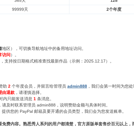
365天
128
99999天
2个年度
徽
地区），可切换导航地址中的备用地址访问。
常访问
）。
支持按日期格式精准查找最新作品（示例：2025.12.17）。
赞助
2
个年度会员，并留言给管理员
admin888
，我们会第一时间为您处
理由退款
，请谨慎选择。
小时内只能发送消息
1
条消息。
及时联系管理员 admin888，说明赞助金额与具体时间。
n888，提供您的 PayPal 邮箱及要开通的会员类型，我们会为您发送账单。
看免费内容。熟悉秀人系列的用户都清楚，官方原版单套售价百元以上，