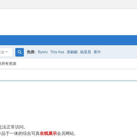
热搜:
Byoru
Tiny Asa
唐翩翩
杨晨晨
番外
搜索
搜
站所有资源
索
无法正常访问。
作品于一体的综合写真
在线展示
会员网站。