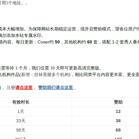
前可用5个地址。。
成本大幅增加。为保障网站长期稳定运营，现开启赞助模式，望各位用户
偶尔添加本站专属水印。
Coser约
50
，其他机构约
60
套，
搭配 1-2 套秀人番
清内容。每日更新：
需等待 1 个月，我们仅需 10 天即可更新高清完整版。
新增：丝袜美腿多个机构
名机构作品(
)，相比同类平台内容更丰富、更全
8
。注册
请点这里
，
赞助我们请点这里
。
有效时长
赞助
1天
12
33天
38
98天
68