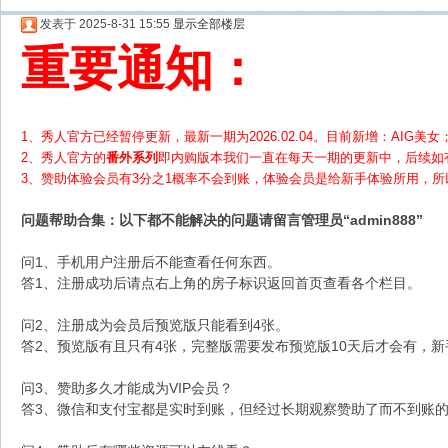
发表于 2025-8-31 15:55
显示全部楼层
重要通知：
1、秀人官方已经暂停更新，最新一期为2026.02.04。目前新增：AIG美女；
2、
秀人官方的
番外系列
即内购版本我们一直在每天一期的更新中，后续如
3、赞助体验会员
有3分之1概率不会到账，体验会员是给新手体验所用，
问题帮助
合集
：以下都不能解决的问题请留言管理员“admin888”
问1、手机用户注册后不能查看任何东西。
答1、注册成功后请点右上角的房子标识返回首页查看各个栏目。
问2、注册成为会员后预览版只能看到4张。
答2、预览版有且只有4张，完整版需要发布预览版10天后才会有，
问3、赞助多久才能成为VIP会员？
答3、微信和支付宝都是实时到账，但经过长期观察赞助了而不到账的