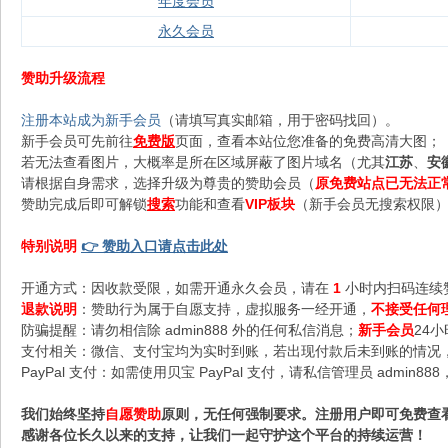
年度会员
永久会员
赞助升级流程
注册本站成为新手会员
（请填写真实邮箱，用于密码找回）。
新手会员可先前往
免费版
页面，查看本站位您准备的免费高清大图；
若无法查看图片，大概率是所在区域屏蔽了图片域名（尤其
江苏
、
安
请根据自身需求，选择升级为尊贵的赞助会员（
原免费站点已无法正
赞助完成后即可解锁
搜索
功能和查看
VIP板块
（新手会员无搜索权限），
特别说明
👉 赞助入口请点击此处
开通方式：因收款受限，如需开通永久会员，请在
1
小时内扫码连续
退款说明
：赞助行为属于自愿支持，虚拟服务一经开通，
不接受任何
防骗提醒：请勿相信除 admin888 外的任何私信消息；
新手会员
24
支付相关：微信、支付宝均为实时到账，若出现付款后未到账的情况，请
PayPal 支付：如需使用贝宝 PayPal 支付，请私信管理员 admi
我们始终坚持
自愿赞助
原则，无任何强制要求。注册用户即可免费查
感谢各位长久以来的支持，让我们一起守护这个平台的持续运营！