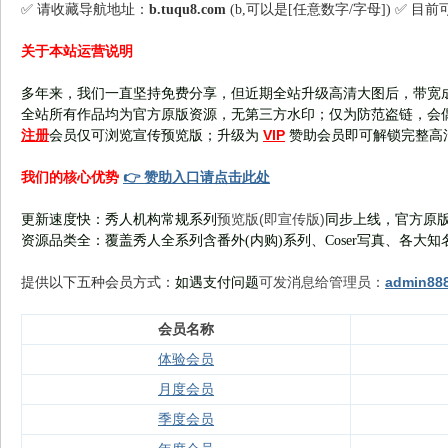
✅ 请收藏导航地址：
b.tuqu8.com
(b,可以是[任意数字/字母]) ✅ 目
关于本站运营说明
多年来，我们一直坚持免费分享，但近期全站升级高清大图后，带宽
全站所有作品均为官方原版资源，无第三方水印；仅为防范盗链，会
注册
VIP
会员仅可浏览宣传
预览版
；
升级为
赞助会员即可解锁完整高
👉 赞助入口请点击此处
我们的核心优势
预览版(即宣传版)
更新速度快：秀人机构常规系列
同步上线，官方原版
资源品类全：覆盖秀人全系列含番外(
内购
)系列、Coser写真、各大知
可发消息给管理员：
admin88
提供以下五种会员
方式：
如遇支付问题
会员名称
体验会员
月度会员
季度会员