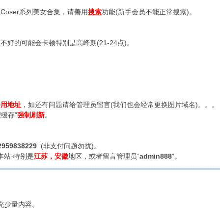
oser系列美女合集，请善用
搜索
功能(新手会员不能正常搜索)。
好的可能会卡顿特别是高峰期(21-24点)。
备用地址
，如还有问题请给管理员留言(我们也会经常更换图片域名)。。。
缓存”
强制刷新
。
2959838229
(非支付问题勿扰)。
本站-特别是
江苏，安徽
地区，或者留言管理员“
admin888
”。
充少量内容。