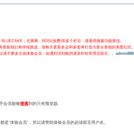
BLUECAKE；尤果网；ROSI(免费)等
多个栏目，请善用搜素功能查找。
有更新我们将持续跟进。现每天更新多达90多套将打造为更全更稳的美图社区
所以请不要多次搞体验会员，如遇到没到账的请及时给管理员留言。。
admin888
新手会员能够
搜索
到的只有预览版。
都是“体验会员”，所以请赞助体验会员的必须留言用户名。