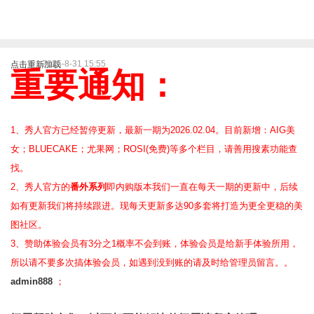
2025-8-31 15:55
点击重新加载
重要通知：
1、秀人官方已经暂停更新，最新一期为2026.02.04。目前新增：AIG美
女；BLUECAKE；尤果网；ROSI(免费)等
多个栏目，请善用搜素功能查
找。
2、
秀人官方的
番外系列
即内购版本我们一直在每天一期的更新中，后续
如有更新我们将持续跟进。现每天更新多达90多套将打造为更全更稳的美
图社区。
3、赞助体验会员
有3分之1概率不会到账，体验会员是给新手体验所用，
所以请不要多次搞体验会员，如遇到没到账的请及时给管理员留言。。
admin888
；