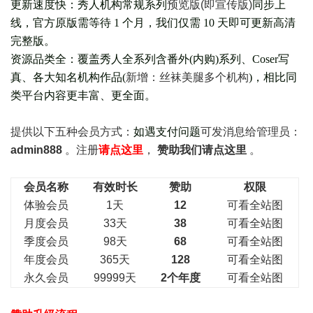
更新速度快：秀人机构常规系列
预览版(即宣传版)
同步上
线，官方原版需等待 1 个月，我们仅需 10 天即可更新高清
完整版。
资源品类全：覆盖秀人全系列含番外(
内购
)系列、Coser写
真、各大知名机构作品(
新增：丝袜美腿多个机构
)，相比同
类平台内容更丰富、更全面。
提供以下五种会员
方式：
如遇支付问题
可发消息给管理员：
admin888
。注册
请点这里
，
赞助我们请点这里
。
会员名称
有效时长
赞助
权限
体验会员
1天
12
可看全站图
月度会员
33天
38
可看全站图
季度会员
98天
68
可看全站图
年度会员
365天
128
可看全站图
永久会员
99999天
2个年度
可看全站图