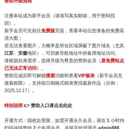
赞助升级流程
注册本站成为新手会员
（请填写真实邮箱，用于密码找
回）。
新手会员可先前往
免费版
页面，查看本站位您准备的免费高
清大图；
若无法查看图片，大概率是所在区域屏蔽了图片域名（尤其
江苏
、
安徽
地区），可切换导航地址中的备用地址访问。
请根据自身需求，选择升级为尊贵的赞助会员（
原免费站点
已无法正常访问
）。
赞助完成后即可解锁
搜索
功能和查看
VIP板块
（新手会员无
搜索权限），支持按日期格式精准查找最新作品（示例：
2025.12.17）。
特别说明
👉 赞助入口请点击此处
开通方式：因收款受限，如需开通永久会员，请在
1
小时内
扫码连续赞助
2
个年度会员，并留言给管理员
admin888
，