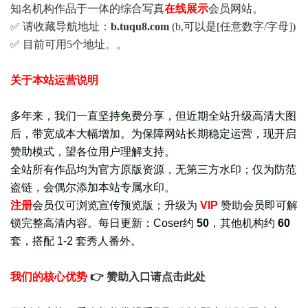
知名机构作品于一体的综合写真
在线展示
会员网站。
✅ 请收藏导航地址：
b.tuqu8.com
(b,可以是[任意数字/字母])
✅ 目前可用5个地址。。
关于本站运营说明
多年来，我们一直坚持免费分享，但近期全站升级高清大图
后，带宽成本大幅增加。为保障网站长期稳定运营，现开启
赞助模式，望各位用户理解支持。
全站所有作品均为官方原版资源，无第三方水印；仅为防范
盗链，会偶尔添加本站专属水印。
注册
会员仅可浏览宣传
预览版
；
升级为
VIP
赞助会员即可解
锁完整高清内容。每日更新：
Coser约
50
，其他机构约
60
套，
搭配 1-2 套秀人番外
。
我们的核心优势
👉 赞助入口请点击此处