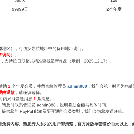
365天
128
99999天
2个年度
徽
地区），可切换导航地址中的备用地址访问。
常访问
）。
支持按日期格式精准查找最新作品（示例：2025.12.17）。
赞助
2
个年度会员，并留言给管理员
admin888
，我们会第一时间为您处
理由退款
，请谨慎选择。
小时内只能发送消息
1
条消息。
及时联系管理员 admin888，说明赞助金额与具体时间。
n888，提供您的 PayPal 邮箱及要开通的会员类型，我们会为您发送账单。
看免费内容。熟悉秀人系列的用户都清楚，官方原版单套售价百元以上，