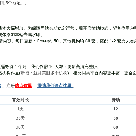
前可用5个地址。。
成本大幅增加。为保障网站长期稳定运营，现开启赞助模式，望各位用户
偶尔添加本站专属水印。
Coser约
50
，其他机构约
60
套，
搭配 1-2 套秀人番
清内容。每日更新：
需等待 1 个月，我们仅需 10 天即可更新高清完整版。
新增：丝袜美腿多个机构
名机构作品(
)，相比同类平台内容更丰富、更全
8
。注册
请点这里
，
赞助我们请点这里
。
有效时长
赞助
1天
12
33天
38
98天
68