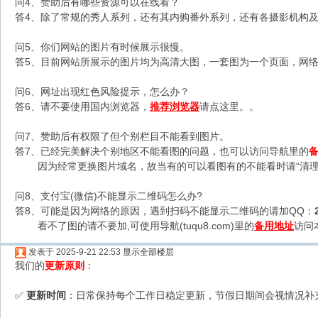
问4、赞助后有哪些资源可以在线看？
答4、除了常规的秀人系列，还有其内购番外系列，还有各摄影机构及C
问5、你们网站的图片有时候展示很慢。
答5、目前网站所展示的图片均为高清大图，一套图为一个页面，网络不
问6、网址出现红色风险提示，怎么办？
答6、请不要使用国内浏览器，
推荐浏览器
请点这里。。
问7、赞助后有权限了但个别栏目不能看到图片。
答7、已经完美解决个别地区不能看图的问题，也可以访问导航里的
因为经常更换图片域名，故当有的可以看图有的不能看时请“清理
问8、支付宝(微信)不能显示二维码怎么办?
答8、可能是因为网络的原因，遇到扫码不能显示二维码的请加QQ：
看不了图的请不要加,可使用导航(tuqu8.com)里的
备用地址
访问
发表于 2025-9-21 22:53
显示全部楼层
我们的
更新原则
：
更新时间
：日常保持每个工作日稳定更新，节假日期间会视情况补
✅