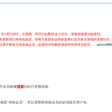
BLUECAKE；尤果网；ROSI(免费)等
多个栏目，请善用搜素功能查找。
有更新我们将持续跟进。现每天更新多达90多套将打造为更全更稳的美图社区
所以请不要多次搞体验会员，如遇到没到账的请及时给管理员留言。。
admin888
新手会员能够
搜索
到的只有预览版。
都是“体验会员”，所以请赞助体验会员的必须留言用户名。