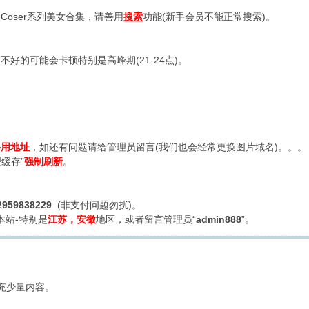
oser系列美女合集，请善用
搜索
功能(新手会员不能正常搜索)。
好的可能会卡顿特别是高峰期(21-24点)。
备用地址
，如还有问题请给管理员留言(我们也会经常更换图片域名)。。。
缓存”
强制刷新
。
2959838229
(非支付问题勿扰)。
本站-特别是
江苏，安徽
地区，或者留言管理员“
admin888
”。
充少量内容。