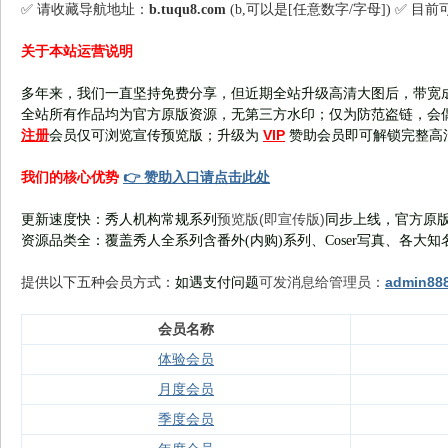
✅ 请收藏导航地址：
b.tuqu8.com
(b,可以是[任意数字/字母]) ✅ 目
关于本站运营说明
多年来，我们一直坚持免费分享，但近期全站升级高清大图后，带宽
全站所有作品均为官方原版资源，无第三方水印；仅为防范盗链，会
注册
VIP
会员仅可浏览宣传
预览版
；
升级为
赞助会员即可解锁完整高
👉 赞助入口请点击此处
我们的核心优势
预览版(即宣传版)
更新速度快：秀人机构常规系列
同步上线，官方原版
资源品类全：覆盖秀人全系列含番外(
内购
)系列、Coser写真、各大知
可发消息给管理员：
admin88
提供以下五种会员
方式：
如遇支付问题
会员名称
体验会员
月度会员
季度会员