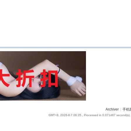
Archiver
|
手机
GMT+8, 2026-8-7 06:35
, Processed in 0.071487 second(s), 