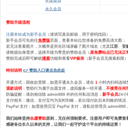
年度会员
永久会员
赞助升级流程
注册本站成为新手会员
（请填写真实邮箱，用于密码找回）。
新手会员可先前往
免费版
页面，查看本站位您准备的免费高清大图；
若无法查看图片，大概率是所在区域屏蔽了图片域名（尤其
江苏
、
安
请根据自身需求，选择升级为尊贵的赞助会员（
原免费站点已无法正
赞助完成后即可解锁
搜索
功能和查看
VIP板块
（新手会员无搜索权限），
特别说明
👉 赞助入口请点击此处
开通方式：因收款受限，如需开通永久会员，请在
1
小时内扫码连续
退款说明
：赞助行为属于自愿支持，虚拟服务一经开通，
不接受任何
防骗提醒：请勿相信除 admin888 外的任何私信消息；
新手会员
24
支付相关：微信、支付宝均为实时到账，若出现付款后未到账的情况，请
PayPal 支付：如需使用贝宝 PayPal 支付，请私信管理员 admi
我们始终坚持
自愿赞助
原则，无任何强制要求。注册用户即可免费查
感谢各位长久以来的支持，让我们一起守护这个平台的持续运营！