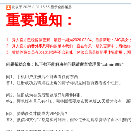
发表于 2025-8-31 15:55
显示全部楼层
重要通知：
1、秀人官方已经暂停更新，最新一期为2026.02.04。目前新增：AIG美女；
2、
秀人官方的
番外系列
即内购版本我们一直在每天一期的更新中，后续如
3、赞助体验会员
有3分之1概率不会到账，体验会员是给新手体验所用，
问题帮助
合集
：以下都不能解决的问题请留言管理员“admin888”
问1、手机用户注册后不能查看任何东西。
答1、注册成功后请点右上角的房子标识返回首页查看各个栏目。
问2、注册成为会员后预览版只能看到4张。
答2、预览版有且只有4张，完整版需要发布预览版10天后才会有，
问3、赞助多久才能成为VIP会员？
答3、微信和支付宝都是实时到账，但经过长期观察赞助了而不到账的