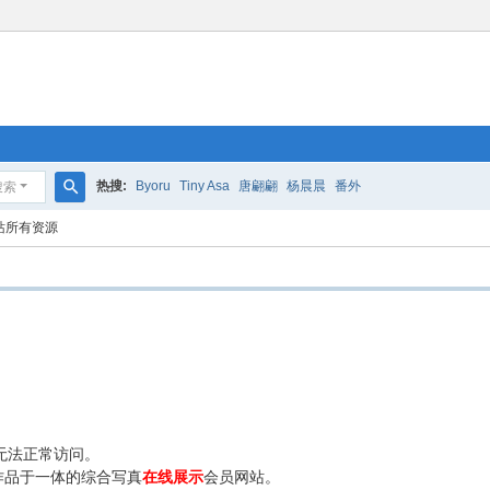
热搜:
Byoru
Tiny Asa
唐翩翩
杨晨晨
番外
搜索
搜
站所有资源
索
无法正常访问。
作品于一体的综合写真
在线展示
会员网站。