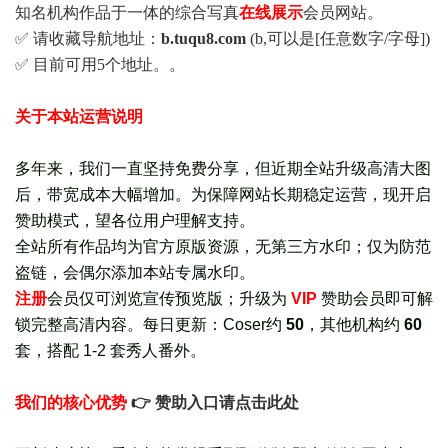
知名机构作品于一体的综合写真
在线展示
会员网站。
✅ 请收藏导航地址：
b.tuqu8.com
(b,可以是[任意数字/字母])
✅ 目前可用5个地址。。
关于本站运营说明
多年来，我们一直坚持免费分享，但近期全站升级高清大图
后，带宽成本大幅增加。为保障网站长期稳定运营，现开启
赞助模式，望各位用户理解支持。
全站所有作品均为官方原版资源，无第三方水印；仅为防范
盗链，会偶尔添加本站专属水印。
注册
会员仅可浏览宣传
预览版
；
升级为
VIP
赞助会员即可解
锁完整高清内容。每日更新：
Coser约
50
，其他机构约
60
套，
搭配 1-2 套秀人番外
。
我们的核心优势
👉 赞助入口请点击此处