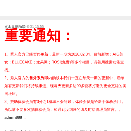
2025-8-31 15:55
点击重新加载
重要通知：
1、秀人官方已经暂停更新，最新一期为2026.02.04。目前新增：AIG美
女；BLUECAKE；尤果网；ROSI(免费)等
多个栏目，请善用搜素功能查
找。
2、
秀人官方的
番外系列
即内购版本我们一直在每天一期的更新中，后续
如有更新我们将持续跟进。现每天更新多达90多套将打造为更全更稳的美
图社区。
3、赞助体验会员
有3分之1概率不会到账，体验会员是给新手体验所用，
所以请不要多次搞体验会员，如遇到没到账的请及时给管理员留言。。
admin888
；