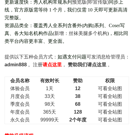
更新速度快：秀人机构常规系列
预览版(即宣传版)
同步上
线，官方原版需等待 1 个月，我们仅需 10 天即可更新高清
完整版。
资源品类全：覆盖秀人全系列含番外(
内购
)系列、Coser写
真、各大知名机构作品(
新增：丝袜美腿多个机构
)，相比同
类平台内容更丰富、更全面。
提供以下五种会员
方式：
如遇支付问题
可发消息给管理员：
admin888
。注册
请点这里
，
赞助我们请点这里
。
会员名称
有效时长
赞助
权限
体验会员
1天
12
可看全站图
月度会员
33天
38
可看全站图
季度会员
98天
68
可看全站图
年度会员
365天
128
可看全站图
永久会员
99999天
2个年度
可看全站图