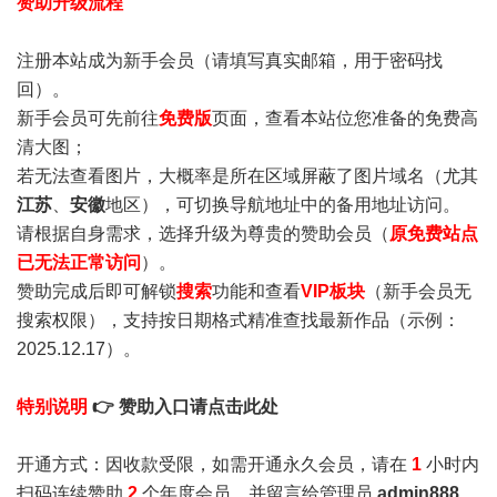
赞助升级流程
注册本站成为新手会员
（请填写真实邮箱，用于密码找
回）。
新手会员可先前往
免费版
页面，查看本站位您准备的免费高
清大图；
若无法查看图片，大概率是所在区域屏蔽了图片域名（尤其
江苏
、
安徽
地区），可切换导航地址中的备用地址访问。
请根据自身需求，选择升级为尊贵的赞助会员（
原免费站点
已无法正常访问
）。
赞助完成后即可解锁
搜索
功能和查看
VIP板块
（新手会员无
搜索权限），支持按日期格式精准查找最新作品（示例：
2025.12.17）。
特别说明
👉 赞助入口请点击此处
开通方式：因收款受限，如需开通永久会员，请在
1
小时内
扫码连续赞助
2
个年度会员，并留言给管理员
admin888
，