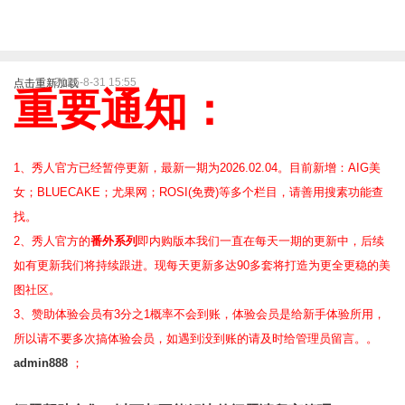
2025-8-31 15:55
点击重新加载
重要通知：
1、秀人官方已经暂停更新，最新一期为2026.02.04。目前新增：AIG美
女；BLUECAKE；尤果网；ROSI(免费)等
多个栏目，请善用搜素功能查
找。
2、
秀人官方的
番外系列
即内购版本我们一直在每天一期的更新中，后续
如有更新我们将持续跟进。现每天更新多达90多套将打造为更全更稳的美
图社区。
3、赞助体验会员
有3分之1概率不会到账，体验会员是给新手体验所用，
所以请不要多次搞体验会员，如遇到没到账的请及时给管理员留言。。
admin888
；