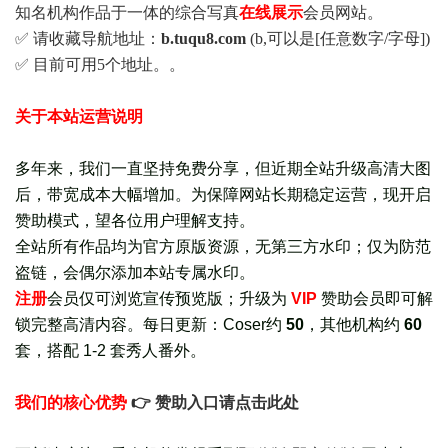
知名机构作品于一体的综合写真
在线展示
会员网站。
✅ 请收藏导航地址：
b.tuqu8.com
(b,可以是[任意数字/字母])
✅ 目前可用5个地址。。
关于本站运营说明
多年来，我们一直坚持免费分享，但近期全站升级高清大图
后，带宽成本大幅增加。为保障网站长期稳定运营，现开启
赞助模式，望各位用户理解支持。
全站所有作品均为官方原版资源，无第三方水印；仅为防范
盗链，会偶尔添加本站专属水印。
注册
会员仅可浏览宣传
预览版
；
升级为
VIP
赞助会员即可解
锁完整高清内容。每日更新：
Coser约
50
，其他机构约
60
套，
搭配 1-2 套秀人番外
。
我们的核心优势
👉 赞助入口请点击此处