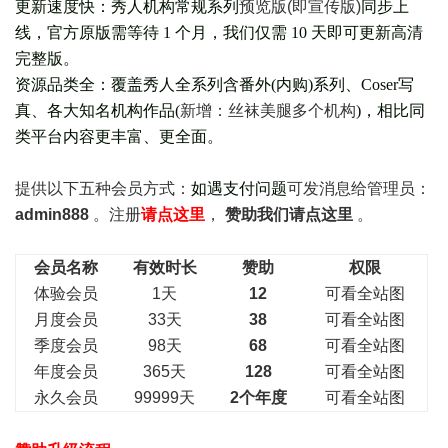
更新速度快：秀人机构常规系列
预览版(即宣传版)
同步上
线，官方原版需等待 1 个月，我们仅需 10 天即可更新高清
完整版。
资源品类全：覆盖秀人全系列含番外(
内购
)系列、Coser写
真、各大知名机构作品(
新增：丝袜美腿多个机构
)，相比同
类平台内容更丰富、更全面。
提供以下五种会员
方式：
如遇支付问题
可发消息给管理员：
admin888
。注册
请点这里
，
赞助我们请点这里
。
会员名称
有效时长
赞助
权限
体验会员
1天
12
可看全站图
月度会员
33天
38
可看全站图
季度会员
98天
68
可看全站图
年度会员
365天
128
可看全站图
永久会员
99999天
2个年度
可看全站图