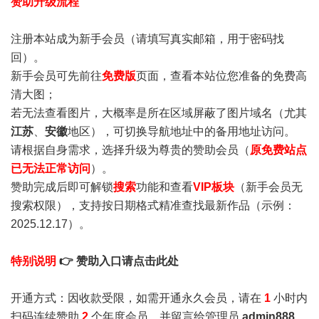
赞助升级流程
注册本站成为新手会员
（请填写真实邮箱，用于密码找
回）。
新手会员可先前往
免费版
页面，查看本站位您准备的免费高
清大图；
若无法查看图片，大概率是所在区域屏蔽了图片域名（尤其
江苏
、
安徽
地区），可切换导航地址中的备用地址访问。
请根据自身需求，选择升级为尊贵的赞助会员（
原免费站点
已无法正常访问
）。
赞助完成后即可解锁
搜索
功能和查看
VIP板块
（新手会员无
搜索权限），支持按日期格式精准查找最新作品（示例：
2025.12.17）。
特别说明
👉 赞助入口请点击此处
开通方式：因收款受限，如需开通永久会员，请在
1
小时内
扫码连续赞助
2
个年度会员，并留言给管理员
admin888
，