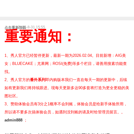
2025-8-31 15:55
点击重新加载
重要通知：
1、秀人官方已经暂停更新，最新一期为2026.02.04。目前新增：AIG美
女；BLUECAKE；尤果网；ROSI(免费)等
多个栏目，请善用搜素功能查
找。
2、
秀人官方的
番外系列
即内购版本我们一直在每天一期的更新中，后续
如有更新我们将持续跟进。现每天更新多达90多套将打造为更全更稳的美
图社区。
3、赞助体验会员
有3分之1概率不会到账，体验会员是给新手体验所用，
所以请不要多次搞体验会员，如遇到没到账的请及时给管理员留言。。
admin888
；