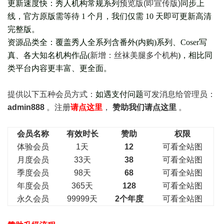
更新速度快：秀人机构常规系列
预览版(即宣传版)
同步上
线，官方原版需等待 1 个月，我们仅需 10 天即可更新高清
完整版。
资源品类全：覆盖秀人全系列含番外(
内购
)系列、Coser写
真、各大知名机构作品(
新增：丝袜美腿多个机构
)，相比同
类平台内容更丰富、更全面。
提供以下五种会员
方式：
如遇支付问题
可发消息给管理员：
admin888
。注册
请点这里
，
赞助我们请点这里
。
会员名称
有效时长
赞助
权限
体验会员
1天
12
可看全站图
月度会员
33天
38
可看全站图
季度会员
98天
68
可看全站图
年度会员
365天
128
可看全站图
永久会员
99999天
2个年度
可看全站图