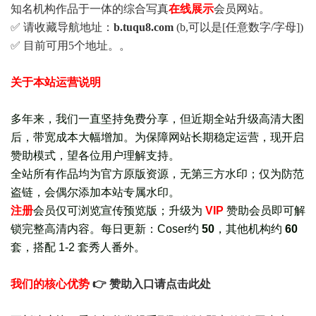
知名机构作品于一体的综合写真
在线展示
会员网站。
✅ 请收藏导航地址：
b.tuqu8.com
(b,可以是[任意数字/字母])
✅ 目前可用5个地址。。
关于本站运营说明
多年来，我们一直坚持免费分享，但近期全站升级高清大图
后，带宽成本大幅增加。为保障网站长期稳定运营，现开启
赞助模式，望各位用户理解支持。
全站所有作品均为官方原版资源，无第三方水印；仅为防范
盗链，会偶尔添加本站专属水印。
注册
会员仅可浏览宣传
预览版
；
升级为
VIP
赞助会员即可解
锁完整高清内容。每日更新：
Coser约
50
，其他机构约
60
套，
搭配 1-2 套秀人番外
。
我们的核心优势
👉 赞助入口请点击此处