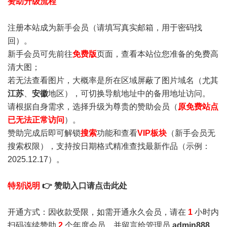
赞助升级流程
注册本站成为新手会员
（请填写真实邮箱，用于密码找
回）。
新手会员可先前往
免费版
页面，查看本站位您准备的免费高
清大图；
若无法查看图片，大概率是所在区域屏蔽了图片域名（尤其
江苏
、
安徽
地区），可切换导航地址中的备用地址访问。
请根据自身需求，选择升级为尊贵的赞助会员（
原免费站点
已无法正常访问
）。
赞助完成后即可解锁
搜索
功能和查看
VIP板块
（新手会员无
搜索权限），支持按日期格式精准查找最新作品（示例：
2025.12.17）。
特别说明
👉 赞助入口请点击此处
开通方式：因收款受限，如需开通永久会员，请在
1
小时内
扫码连续赞助
2
个年度会员，并留言给管理员
admin888
，